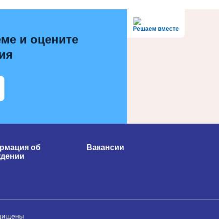
Решаем вместе
ме и оцените
ия
рмация об
Вакансии
ждении
ащищены