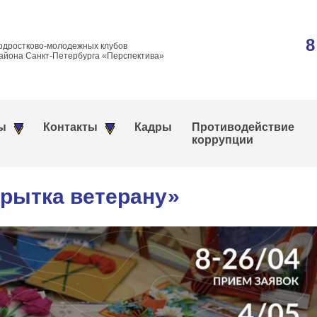
8
одростково-молодежных клубов
айона Санкт-Петербурга «Перспектива»
ы
Контакты
Кадры
Противодействие
коррупции
крытка ветерану»