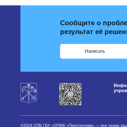
Сообщите о пробле
результат её решен
Написать
Инфо
учре
©2024 СПБ ГБУ «ОПМК «Перспектива» — все права з