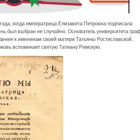
 года, когда императрица Елизавета Петровна подписала
ень был выбран не случайно. Основатель университета гра
дения к именинам своей матери Татьяны Ростиславской.
рковь вспоминает святую Татиану Римскую.