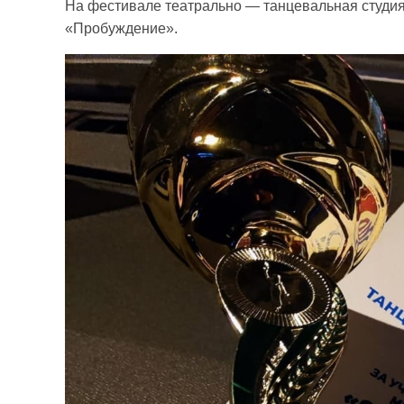
На фестивале театрально — танцевальная студи
«Пробуждение».