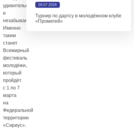
09.07.2026
удивительный
и
Турнир по дартсу в молодёжном клубе
незабываемый!
«Прометей»
Именно
таким
станет
Всемирный
фестиваль
молодёжи,
который
пройдёт
с 1 по 7
марта
на
Федеральной
территории
«Сириус».