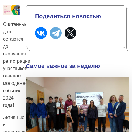
Поделиться новостью
Считанные
дни
остаются
до
окончания
регистрации
Самое важное за неделю
участников
главного
молодежного
события
2024
года!
Активные
и