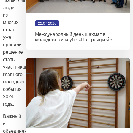
талантливые
люди
из
многих
22.07.2026
стран
Международный день шахмат в
уже
молодежном клубе «На Троицкой»
приняли
решение
стать
участниками
#ВФМ2024
–
главного
молодёжного
события
2024
года.
Важный
и
объединяющий,