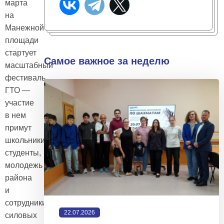
марта
на
Манежной
площади
стартует
Самое важное за неделю
масштабный
фестиваль
ГТО —
участие
в нем
примут
школьники,
студенты,
молодежь
района
и
сотрудники
22.07.2026
силовых