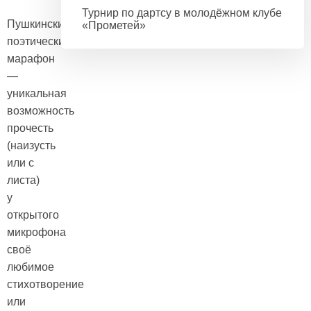
Турнир по дартсу в молодёжном клубе
Пушкинский
«Прометей»
поэтический
марафон
—
уникальная
возможность
прочесть
(наизусть
или с
листа)
у
открытого
микрофона
своё
любимое
стихотворение
или