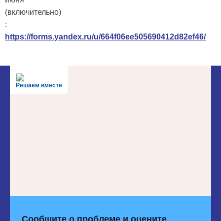
(включительно)
:
https://forms.yandex.ru/u/664f06ee505690412d82ef46/
Решаем вместе
Сообщите о проблеме и оцените