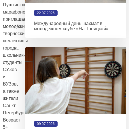
Пушкинском
марафоне
22.07.2026
приглашаются
Международный день шахмат в
молодёжные
молодежном клубе «На Троицкой»
творческие
коллективы
города,
школьники,
студенты
СУЗов
и
ВУЗов,
а также
жители
Санкт-
Петербурга.
Возраст
09.07.2026
5+