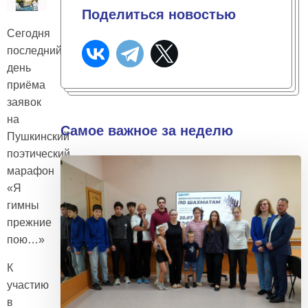
Поделиться новостью
Сегодня
последний
день
приёма
заявок
на
Самое важное за неделю
Пушкинский
поэтический
марафон
«Я
гимны
прежние
пою…»
К
участию
в