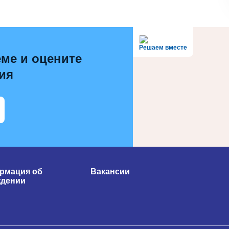
Решаем вместе
ме и оцените
ия
рмация об
Вакансии
ждении