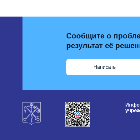
Сообщите о пробле
результат её решен
Написать
Инфо
учре