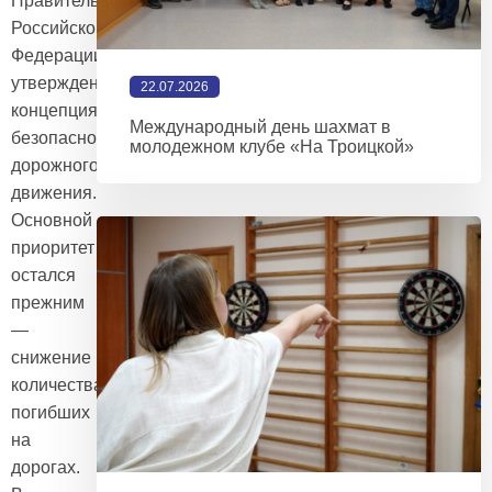
Правительством
Российской
Федерации
утверждена
22.07.2026
концепция
Международный день шахмат в
безопасности
молодежном клубе «На Троицкой»
дорожного
движения.
Основной
приоритет
остался
прежним
—
снижение
количества
погибших
на
дорогах.