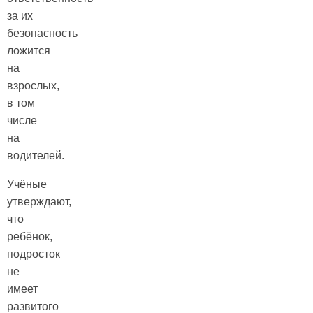
за их
безопасность
ложится
на
взрослых,
в том
числе
на
водителей.
Учёные
утверждают,
что
ребёнок,
подросток
не
имеет
развитого