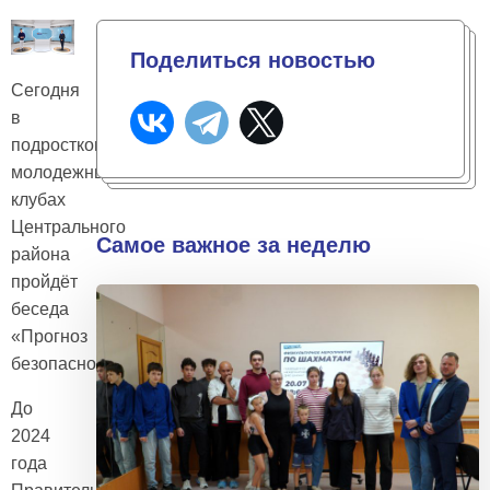
Поделиться новостью
Сегодня
в
подростково-
молодежных
клубах
Центрального
Самое важное за неделю
района
пройдёт
беседа
«Прогноз
безопасности»
До
2024
года