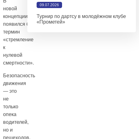
В
09.07.2026
новой
концепции
Турнир по дартсу в молодёжном клубе
«Прометей»
появился бескомпромиссный
термин
«стремление
к
нулевой
смертности».
Безопасность
движения
— это
не
только
опека
водителей,
но и
пешеходов,