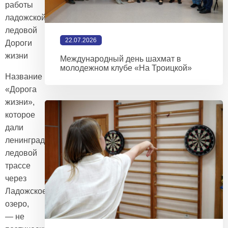
работы
ладожской
ледовой
22.07.2026
Дороги
жизни
Международный день шахмат в
молодежном клубе «На Троицкой»
Название
«Дорога
жизни»,
которое
дали
ленинградцы
ледовой
трассе
через
Ладожское
озеро,
— не