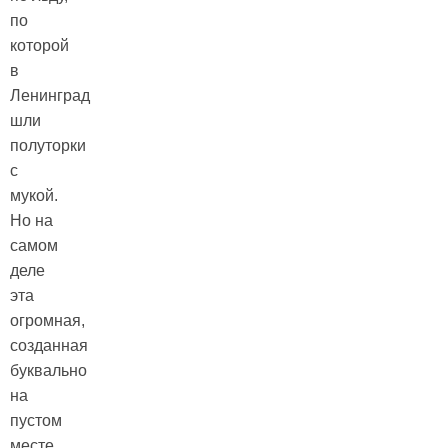
по
которой
в
Ленинград
шли
полуторки
с
мукой.
Но на
самом
деле
эта
огромная,
созданная
буквально
на
пустом
месте