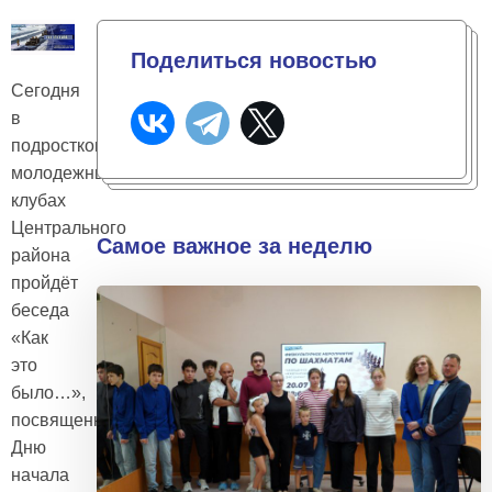
Поделиться новостью
Сегодня
в
подростково-
молодежных
клубах
Центрального
Самое важное за неделю
района
пройдёт
беседа
«Как
это
было…»,
посвященная
Дню
начала