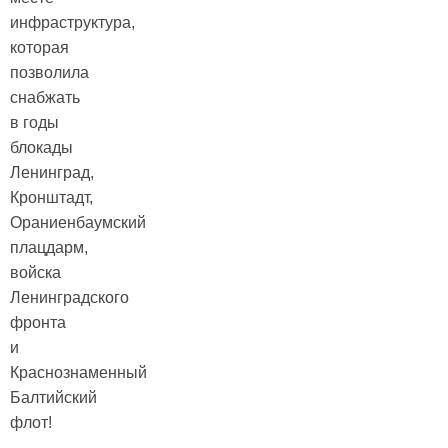
инфраструктура,
которая
позволила
снабжать
в годы
блокады
Ленинград,
Кронштадт,
Ораниенбаумский
плацдарм,
войска
Ленинградского
фронта
и
Краснознаменный
Балтийский
флот!