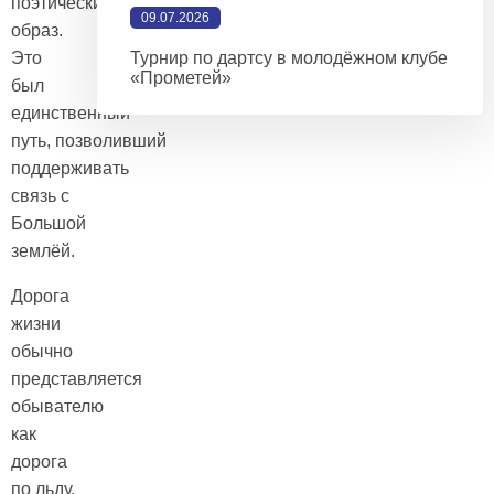
поэтический
09.07.2026
образ.
Это
Турнир по дартсу в молодёжном клубе
«Прометей»
был
единственный
путь, позволивший
поддерживать
связь с
Большой
землёй.
Дорога
жизни
обычно
представляется
обывателю
как
дорога
по льду,