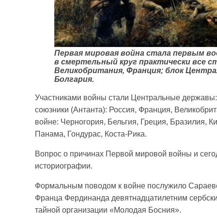
Первая мировая война стала первым в
в смертельный круг практически все с
Великобритания, Франция; блок Центра
Болгария.
Участниками войны стали Центральные державы: 
союзники (Антанта): Россия, Франция, Великобри
войне: Черногория, Бельгия, Греция, Бразилия, Ки
Панама, Гондурас, Коста-Рика.
Вопрос о причинах Первой мировой войны и сего
историографии.
Формальным поводом к войне послужило Сараевск
Франца Фердинанда девятнадцатилетним сербски
тайной организации «Молодая Босния».