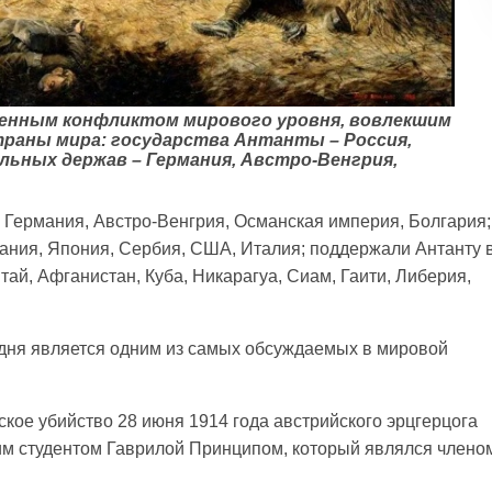
оенным конфликтом мирового уровня, вовлекшим
траны мира: государства Антанты – Россия,
льных держав – Германия, Австро-Венгрия,
Германия, Австро-Венгрия, Османская империя, Болгария;
тания, Япония, Сербия, США, Италия; поддержали Антанту 
тай, Афганистан, Куба, Никарагуа, Сиам, Гаити, Либерия,
дня является одним из самых обсуждаемых в мировой
ое убийство 28 июня 1914 года австрийского эрцгерцога
м студентом Гаврилой Принципом, который являлся члено