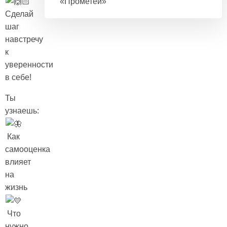
«Прометей»
Сделай
шаг
навстречу
к
уверенности
в себе!
Ты
узнаешь:
Как
самооценка
влияет
на
жизнь
Что
нужно