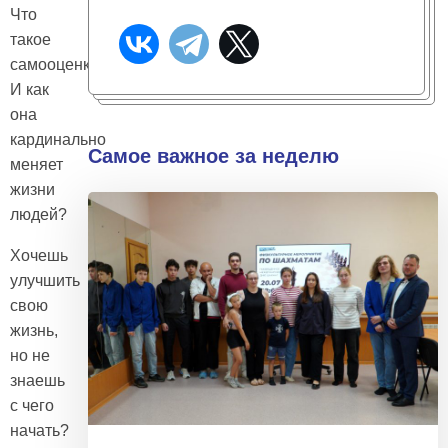
Что
такое
самооценка?
И как
она
кардинально
Самое важное за неделю
меняет
жизни
людей?
Хочешь
улучшить
свою
жизнь,
но не
знаешь
с чего
начать?