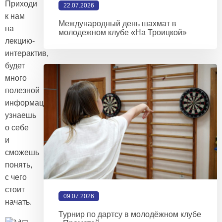
Приходи
22.07.2026
к нам
Международный день шахмат в
на
молодежном клубе «На Троицкой»
лекцию-
интерактив,
будет
много
полезной
информации,
узнаешь
о себе
и
сможешь
понять,
с чего
стоит
09.07.2026
начать.
Турнир по дартсу в молодёжном клубе