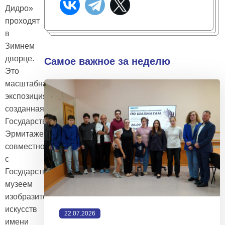
Дидро»
проходят
в
Зимнем
дворце.
Самое важное за неделю
Это
масштабная
экспозиция,
созданная
Государственным
Эрмитажем
совместно
с
Государственным
музеем
изобразительных
искусств
22.07.2026
имени