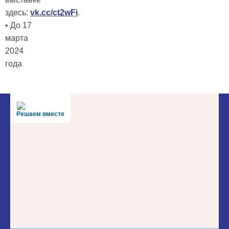
здесь:
vk.cc/ct2wFi
.
• До 17
марта
2024
года
Решаем вместе