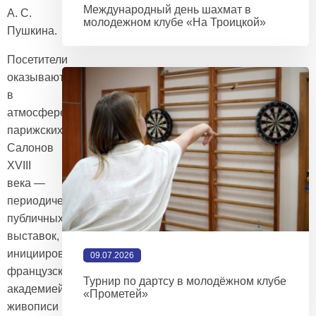
Международный день шахмат в
А. С.
молодежном клубе «На Троицкой»
Пушкина.
Посетители
оказываются
в
атмосфере
парижских
Салонов
XVIII
века —
периодических
публичных
выставок,
инициированных
09.07.2026
французской Королевской
Турнир по дартсу в молодёжном клубе
академией
«Прометей»
живописи