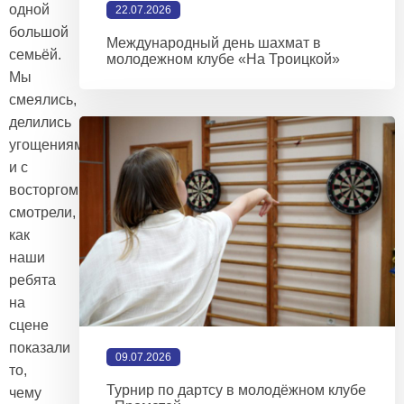
одной
22.07.2026
большой
Международный день шахмат в
семьёй.
молодежном клубе «На Троицкой»
Мы
смеялись,
делились
угощениями
и с
восторгом
смотрели,
как
наши
ребята
на
сцене
показали
09.07.2026
то,
Турнир по дартсу в молодёжном клубе
чему