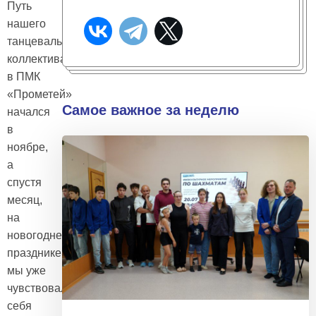
Путь
нашего
танцевального
коллектива
в ПМК
«Прометей»
Самое важное за неделю
начался
в
ноябре,
а
спустя
месяц,
на
новогоднем
празднике,
мы уже
чувствовали
себя