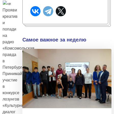
Прояви
креатив
и
попади
на
Самое важное за неделю
радио
«Комсомольская
правда
в
Петербурге».
Принимай
участие
в
конкурсе
лозунгов
«Культурный
диалог