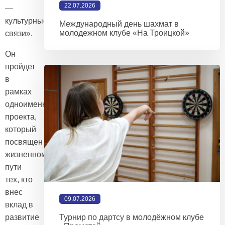
22.07.2026
—
культурные
Международный день шахмат в
молодежном клубе «На Троицкой»
связи».
Он
пройдет
в
рамках
одноименного
проекта,
который
посвящен
жизненному
пути
тех, кто
внес
09.07.2026
вклад в
развитие
Турнир по дартсу в молодёжном клубе