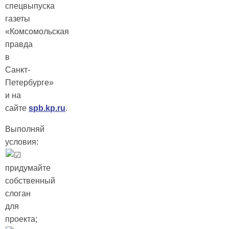
спецвыпуска
газеты
«Комсомольская
правда
в
Санкт-
Петербурге»
и на
сайте
spb.kp.ru
.
Выполняй
условия:
придумайте
собственный
слоган
для
проекта;