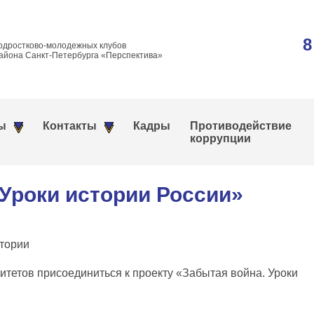
8
одростково-молодежных клубов
айона Санкт-Петербурга «Перспектива»
ы
Контакты
Кадры
Противодействие
коррупции
 Уроки истории России»
стории
тетов присоединиться к проекту «Забытая война. Уроки