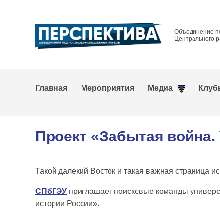
Объединение п
Центрального р
Главная
Мероприятия
Медиа
Клуб
Проект «Забытая война.
Такой далекий Восток и такая важная страница и
СПбГЭУ
приглашает поисковые команды универси
истории России».