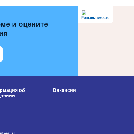
Решаем вместе
ме и оцените
ия
рмация об
Вакансии
ждении
ащищены