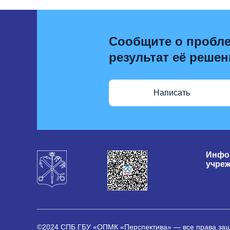
Сообщите о пробле
результат её решен
Написать
Инфо
учре
©2024 СПБ ГБУ «ОПМК «Перспектива» — все права з