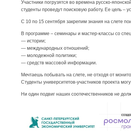
Участники погрузятся во времена русско-японско
студенты проведут поисковую работу. Ее цель – у
С 10 по 15 сентября закрепим знания на слете по
В программе – семинары и мастер-классы со спе
— истории;
— международных отношений;
— молодежной политики;
— средств массовой информации.
Мечтаешь побывать на слете, не отходя от монито
Студенты университетов-участников проекта мог
Ни один подвиг наших соотечественников не долж