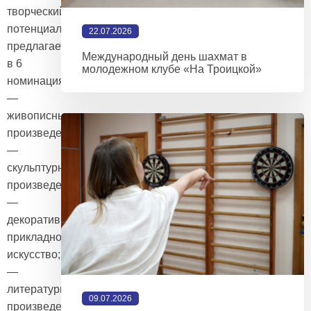
творческий
потенциал
22.07.2026
предлагается
Международный день шахмат в
в 6
молодежном клубе «На Троицкой»
номинациях:
—
живописные
произведения;
—
скульптурные
произведения;
—
декоративно-
прикладное
искусство;
—
литературные
09.07.2026
произведения;