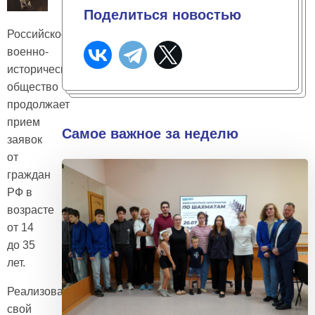
Поделиться новостью
Российское
военно-
историческое
общество
продолжает
прием
Самое важное за неделю
заявок
от
граждан
РФ в
возрасте
от 14
до 35
лет.
Реализовать
свой