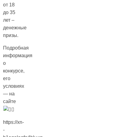
от 18
до 35
лет –
денежные
призы.
Подробная
информация
о
конкурсе,
его
условиях
— на
сайте
https://xn-
-