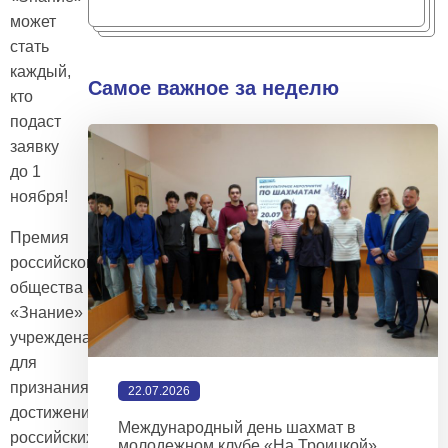
может
стать
каждый,
Самое важное за неделю
кто
подаст
заявку
до 1
ноября!
Премия
российского
общества
«Знание»
учреждена
для
признания
22.07.2026
достижений
Международный день шахмат в
российских
молодежном клубе «На Троицкой»