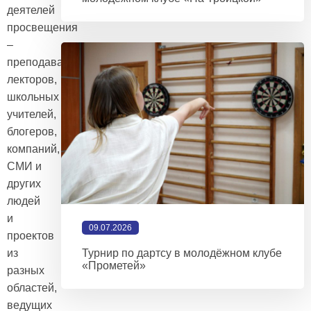
деятелей
просвещения
–
преподавателей,
лекторов,
школьных
учителей,
блогеров,
компаний,
СМИ и
других
людей
и
09.07.2026
проектов
из
Турнир по дартсу в молодёжном клубе
«Прометей»
разных
областей,
ведущих