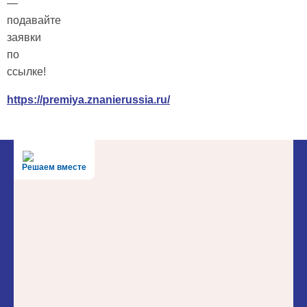
—
подавайте
заявки
по
ссылке!
https://premiya.znanierussia.ru/
Решаем вместе