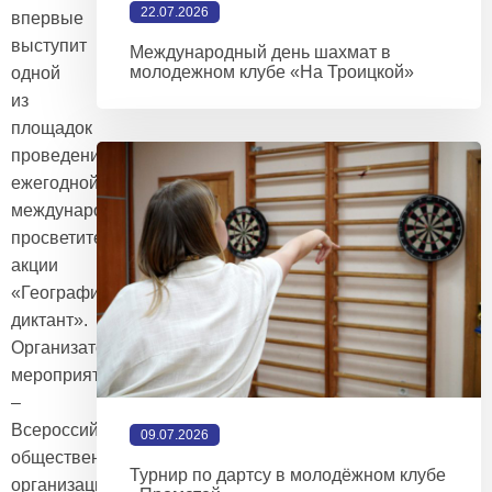
22.07.2026
впервые
выступит
Международный день шахмат в
молодежном клубе «На Троицкой»
одной
из
площадок
проведения
ежегодной
международной
просветительской
акции
«Географический
диктант».
Организатор
мероприятия
–
Всероссийская
09.07.2026
общественная
Турнир по дартсу в молодёжном клубе
организация