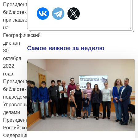
Президентская
библиотека
приглашает
на
Географический
диктант
Самое важное за неделю
30
октября
2022
года
Президентская
библиотека,
подведомственная
Управлению
делами
Президента
Российской
Федерации,