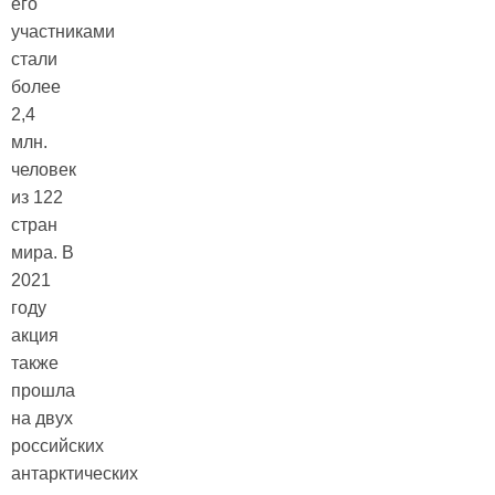
его
участниками
стали
более
2,4
млн.
человек
из 122
стран
мира. В
2021
году
акция
также
прошла
на двух
российских
антарктических