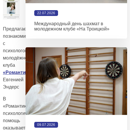
22.07.2026
Международный день шахмат в
молодежном клубе «На Троицкой»
Предлагаем
познакомиться
с
психологом
молодёжного
клуба
«Романтики»
Евгенией
Эндерс
В
«Романтиках»
психологическая
помощь
09.07.2026
оказывается