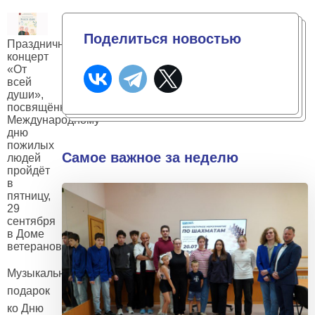
Поделиться новостью
Праздничный
концерт
«От
всей
души»,
посвящённый
Международному
дню
пожилых
Самое важное за неделю
людей
пройдёт
в
пятницу,
29
сентября
в Доме
ветеранов
Музыкальный
подарок
ко Дню