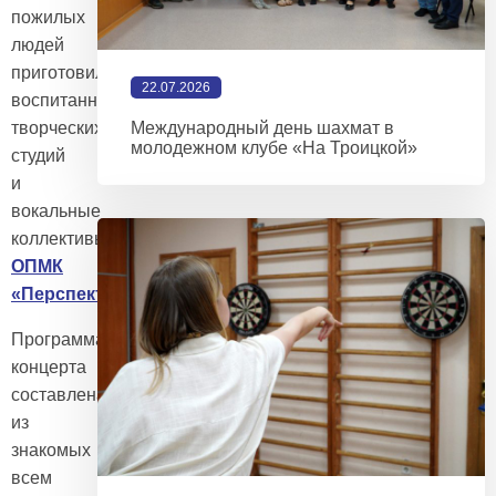
пожилых
людей
приготовили
22.07.2026
воспитанники
Международный день шахмат в
творческих
молодежном клубе «На Троицкой»
студий
и
вокальные
коллективы
ОПМК
«Перспектива»
.
Программа
концерта
составлена
из
знакомых
всем