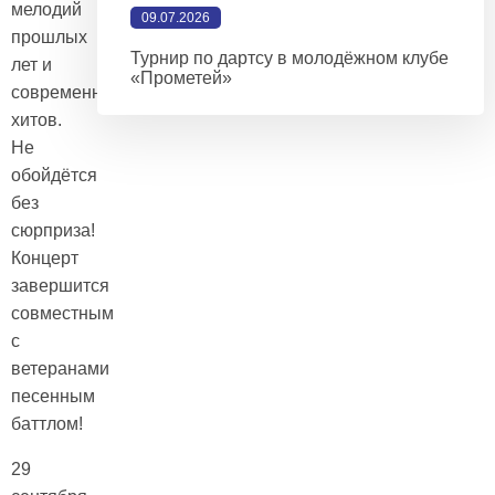
мелодий
09.07.2026
прошлых
Турнир по дартсу в молодёжном клубе
лет и
«Прометей»
современных
хитов.
Не
обойдётся
без
сюрприза!
Концерт
завершится
совместным
с
ветеранами
песенным
баттлом!
29