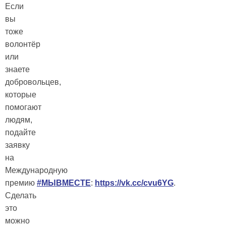
Если
вы
тоже
волонтёр
или
знаете
добровольцев,
которые
помогают
людям,
подайте
заявку
на
Международную
премию
#МЫВМЕСТЕ
:
https://vk.cc/cvu6YG
.
Сделать
это
можно