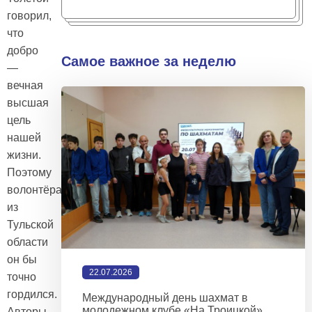
говорил,
что
добро
Самое важное за неделю
—
вечная
высшая
цель
нашей
жизни.
Поэтому
волонтёрами
из
Тульской
области
он бы
22.07.2026
точно
гордился.
Международный день шахмат в
молодежном клубе «На Троицкой»
Авторы