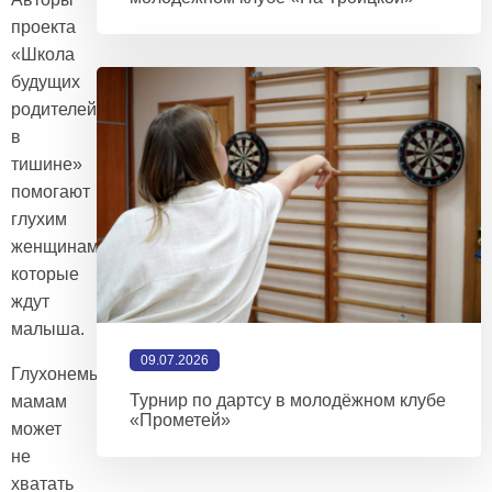
проекта
«Школа
будущих
родителей
в
тишине»
помогают
глухим
женщинам,
которые
ждут
малыша.
09.07.2026
Глухонемым
Турнир по дартсу в молодёжном клубе
мамам
«Прометей»
может
не
хватать