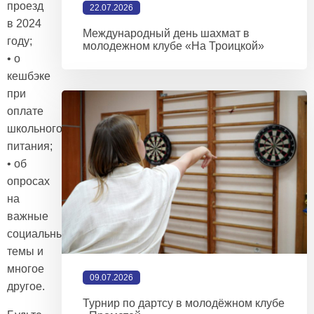
проезд
22.07.2026
в 2024
Международный день шахмат в
году;
молодежном клубе «На Троицкой»
• о
кешбэке
при
оплате
школьного
питания;
• об
опросах
на
важные
социальные
темы и
многое
09.07.2026
другое.
Турнир по дартсу в молодёжном клубе