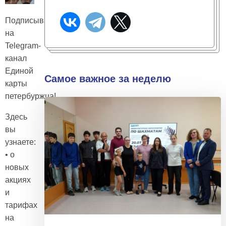
Подписывайтесь
на
Telegram-
канал
Единой
Самое важное за неделю
карты
петербуржца!
Здесь
вы
узнаете:
• о
новых
акциях
и
тарифах
на