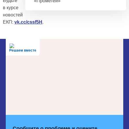
Будьте
«Прометей»
в курсе
новостей
ЕКП:
vk.cc/cssf5H
.
Решаем вместе
Сообщите о проблеме и оцените