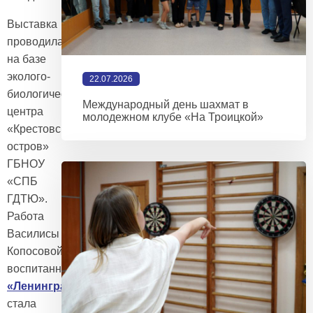
Выставка
проводилась
на базе
эколого-
22.07.2026
биологического
Международный день шахмат в
центра
молодежном клубе «На Троицкой»
«Крестовский
остров»
ГБНОУ
«СПБ
ГДТЮ».
Работа
Василисы
Копосовой,
воспитанницы
ПМК
«Ленинградец»
,
стала