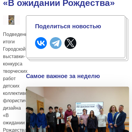
«В ожидании Рождества»
Поделиться новостью
Подведены
итоги
Городской
выставки-
конкурса
творческих
Самое важное за неделю
работ
детских
коллективов
флористического
дизайна
«В
ожидании
Рождества»