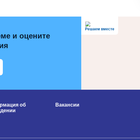
Решаем вместе
ме и оцените
ия
рмация об
Вакансии
ждении