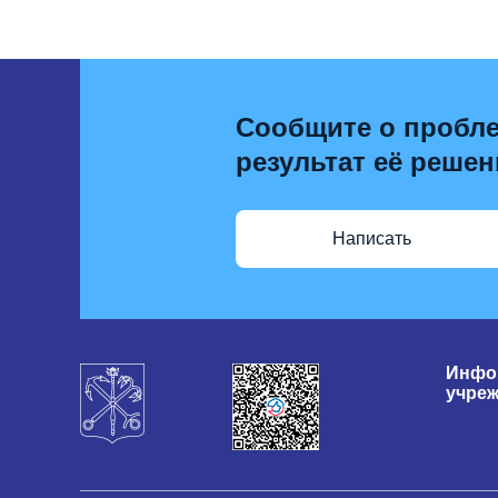
Сообщите о пробле
результат её решен
Написать
Инфо
учре