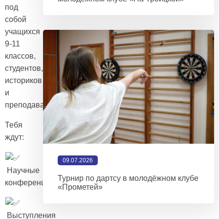
под
собой
учащихся
9-11
классов,
студентов,
историков
и
преподавателей.
Тебя
ждут:
09.07.2026
Научные
Турнир по дартсу в молодёжном клубе
конференции,
«Прометей»
Выступления