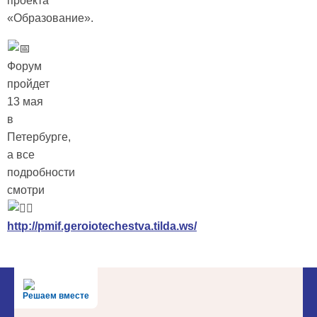
проекта
«Образование».
Форум
пройдет
13 мая
в
Петербурге,
а все
подробности
смотри
http://pmif.geroiotechestva.tilda.ws/
Решаем вместе