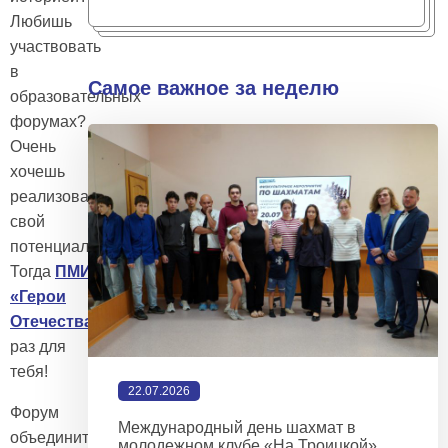
Любишь
участвовать
в
Самое важное за неделю
образовательных
форумах?
Очень
хочешь
реализовать
свой
потенциал?
Тогда
ПМИФ
«Герои
Отечества»
как
раз для
тебя!
22.07.2026
Форум
Международный день шахмат в
объединит
молодежном клубе «На Троицкой»