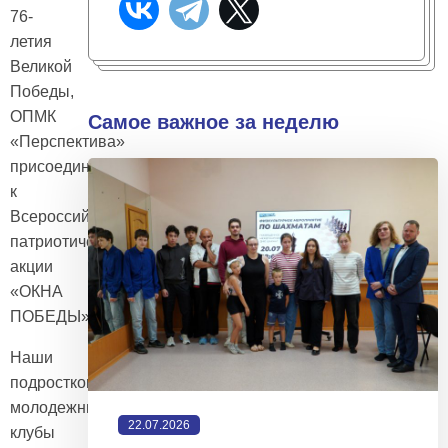
76-
летия
Великой
Победы,
ОПМК
Самое важное за неделю
«Перспектива»
присоединяется
к
Всероссийской
патриотической
акции
«ОКНА
ПОБЕДЫ»
Наши
подростково-
молодежные
22.07.2026
клубы