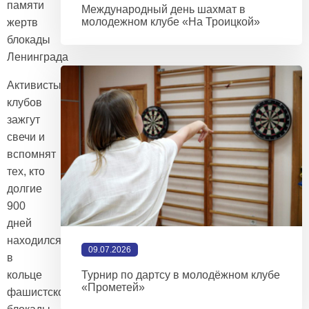
памяти
Международный день шахмат в
молодежном клубе «На Троицкой»
жертв
блокады
Ленинграда
Активисты
клубов
зажгут
свечи и
вспомнят
тех, кто
долгие
900
дней
находился
09.07.2026
в
Турнир по дартсу в молодёжном клубе
кольце
«Прометей»
фашистской