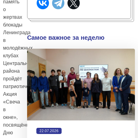
память
о
жертвах
блокады
Ленинграда
Самое важное за неделю
в
молодёжных
клубах
Центрального
района
пройдёт
патриотическая
Акция
«Свеча
в
окне»,
посвящённая
22.07.2026
Дню