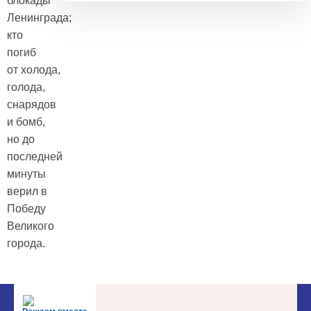
блокады
Ленинграда;
кто
погиб
от холода,
голода,
снарядов
и бомб,
но до
последней
минуты
верил в
Победу
Великого
города.