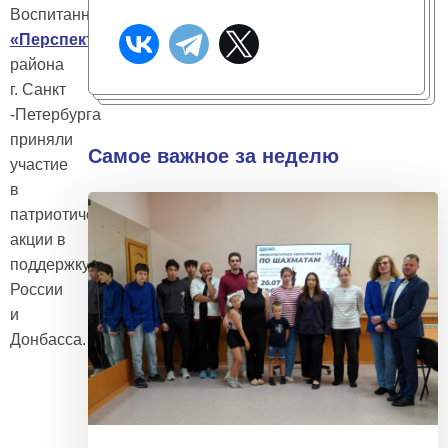
Воспитанники
ОПМК
«Перспектива»
Центрального
района
г. Санкт
-Петербурга
приняли
Самое важное за неделю
участие
в
патриотической
акции в
поддержку
России
и
Донбасса.