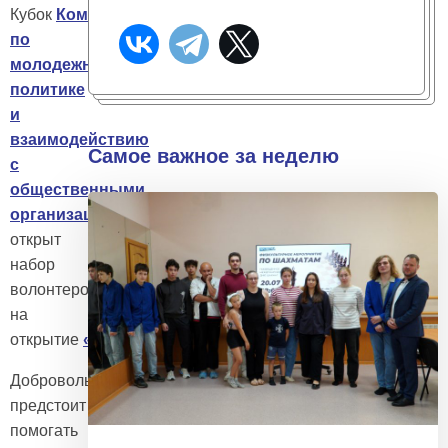
Кубок
Комитета
по
молодежной
политике
и
взаимодействию
Самое важное за неделю
с
общественными
организациями
:
открыт
набор
волонтеров
на
открытие
«КОНТАКТ.Футбола»
Добровольцам
предстоит
помогать