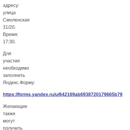
адресу:
улица
Смоленская
31/20.
Время:
17:30.
Для
участия
необходимо
заполнить
Яндекс.Форму:
https://forms.yandex.ru/u/642169ab6938720179665b79
Желающие
также
могут
получить