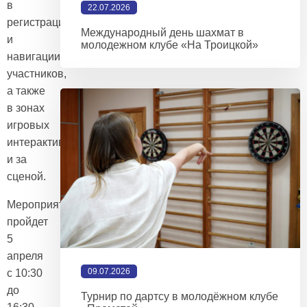
в
22.07.2026
регистрации
Международный день шахмат в
и
молодежном клубе «На Троицкой»
навигации
участников,
а также
в зонах
игровых
интерактивов
и за
сценой.
Мероприятие
пройдет
5
апреля
09.07.2026
с 10:30
до
Турнир по дартсу в молодёжном клубе