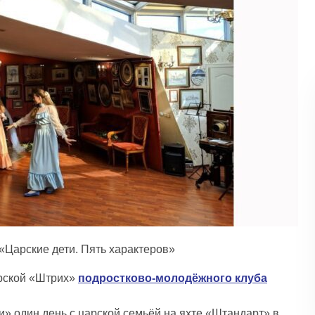
«Царские дети. Пять характеров»
ерской «Штрих»
подростково-молодёжного клуба
» один день с царской семьёй на яхте «Штандарт» в