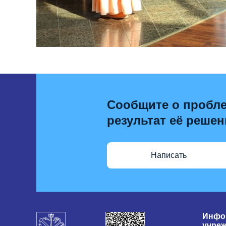
Сообщите о пробле
результат её решен
Написать
Инфо
учре