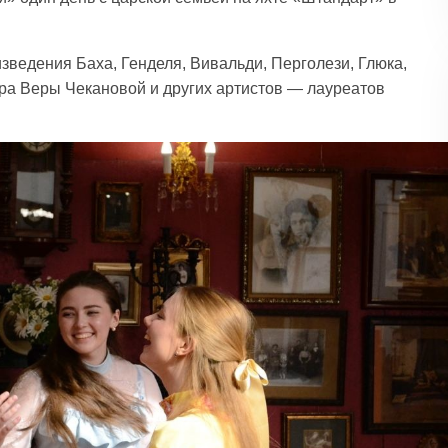
зведения Баха, Генделя, Вивальди, Перголези, Глюка,
тра Веры Чекановой и других артистов — лауреатов