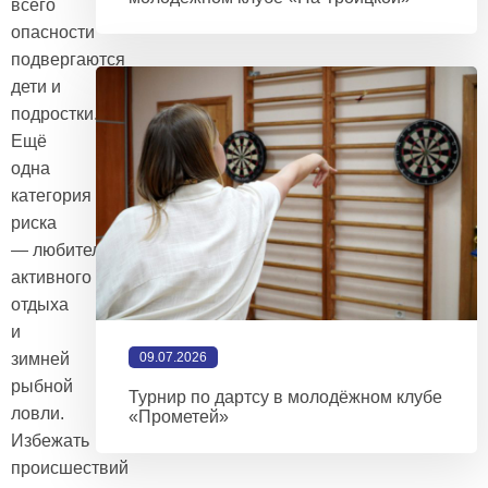
всего
опасности
подвергаются
дети и
подростки.
Ещё
одна
категория
риска
— любители
активного
отдыха
и
09.07.2026
зимней
рыбной
Турнир по дартсу в молодёжном клубе
ловли.
«Прометей»
Избежать
происшествий