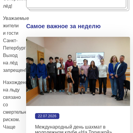
лёд!
Уважаемые
Самое важное за неделю
жители
и гости
Санкт-
Петербурга!
Выход
на лёд
запрещен!
Нахождение
на льду
связано
со
смертельным
22.07.2026
риском.
Международный день шахмат в
Чаще
молодежном клубе «На Троицкой»