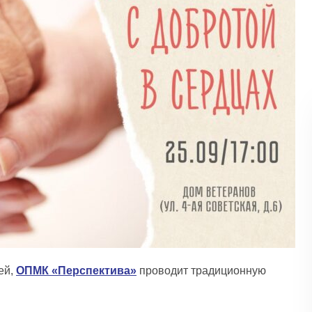
ей,
ОПМК «Перспектива»
проводит традиционную