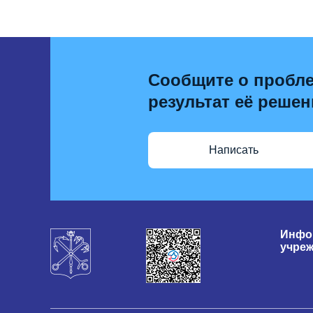
Сообщите о пробле
результат её решен
Написать
Инфо
учре