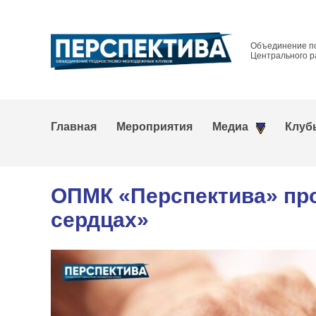
Объединение п
Центрального р
Главная
Мероприятия
Медиа
Клуб
ОПМК «Перспектива» пр
сердцах»