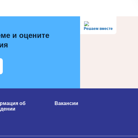
Решаем вместе
ме и оцените
ия
рмация об
Вакансии
ждении