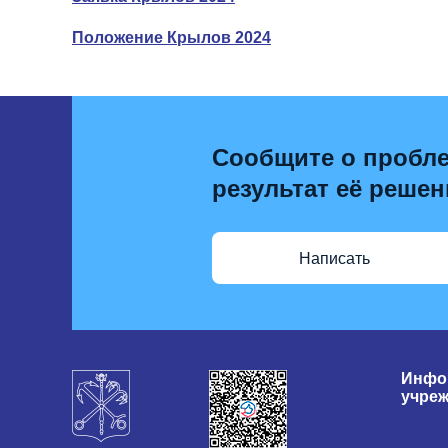
Положение Крылов 2024
Сообщите о пробле
результат её решен
Написать
Инфо
учре