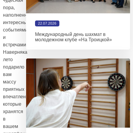
чудесная
пора,
наполненная
интересными
22.07.2026
событиями
Международный день шахмат в
и
молодежном клубе «На Троицкой»
встречами.
Наверняка
лето
подарило
вам
массу
приятных
впечатлений,
которые
хранятся
в
вашем