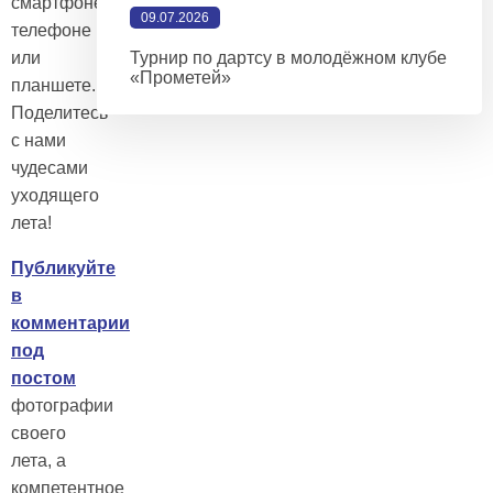
смартфоне/
09.07.2026
телефоне
или
Турнир по дартсу в молодёжном клубе
«Прометей»
планшете.
Поделитесь
с нами
чудесами
уходящего
лета!
Публикуйте
в
комментарии
под
постом
фотографии
своего
лета, а
компетентное