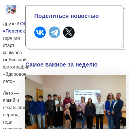
Поделиться новостью
Друзья!
ОПМК
«Перспектива»
объявляет
горячий
старт
конкурса
мобильной
Самое важное за неделю
фотографии
«Здоровое
лето»
Лето —
яркий и
незабываемый
период
года,