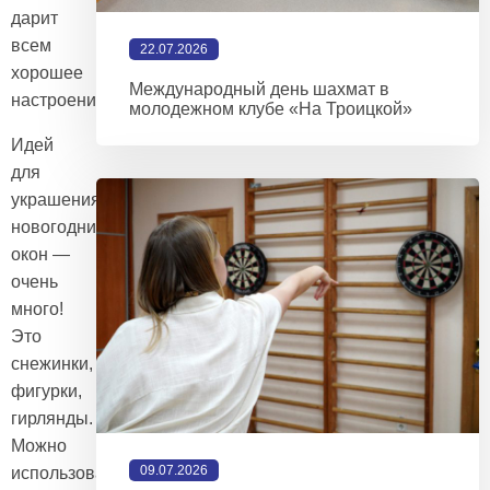
дарит
всем
22.07.2026
хорошее
Международный день шахмат в
настроение.
молодежном клубе «На Троицкой»
Идей
для
украшения
новогодних
окон —
очень
много!
Это
снежинки, разнообразные
фигурки,
гирлянды.
Можно
09.07.2026
использовать