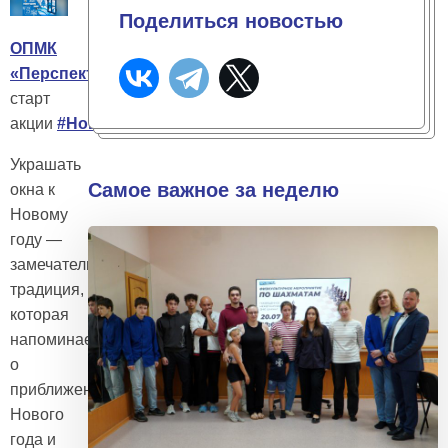
Поделиться новостью
ОПМК
«Перспектива»
объявляет
старт
акции
#НовогодниеОкна
Украшать
Самое важное за неделю
окна к
Новому
году —
замечательная
традиция,
которая
напоминает
о
приближении
Нового
года и