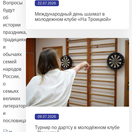
Вопросы
22.07.2026
будут
Международный день шахмат в
об
молодежном клубе «На Троицкой»
истории
праздника,
традициях
и
обычаях
семей
народов
России,
о
семьях
великих
литераторов
и
09.07.2026
пословицах.
Турнир по дартсу в молодёжном клубе