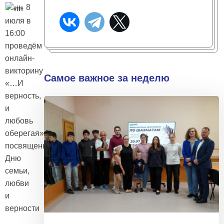
8
июля в
16:00
проведём
онлайн-
викторину
Самое важное за неделю
«…И
верность,
и
любовь
оберегая»,
посвященную
Дню
семьи,
любви
и
верности