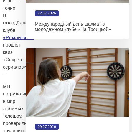
игры —
точно!
22.07.2026
В
молодёжном
Международный день шахмат в
молодежном клубе «На Троицкой»
клубе
«Романтики»
прошел
квиз
«Секреты
сериалов»
=
Мы
погрузились
в мир
любимых
телешоу,
проверили
09.07.2026
эрудицию