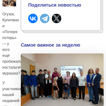
Поделиться новостью
Огузок,
Купитман
и
«Потеря
потерь»
— у
Самое важное за неделю
кого
ещё
пробежала
ностальгическая
мурашка?
У
участников
нашей
недавней