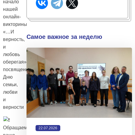
начало
нашей
онлайн-
викторины
«…И
Самое важное за неделю
верность,
и
любовь
оберегая»,
посвященной
Дню
семьи,
любви
и
верности
Обращаем
22.07.2026