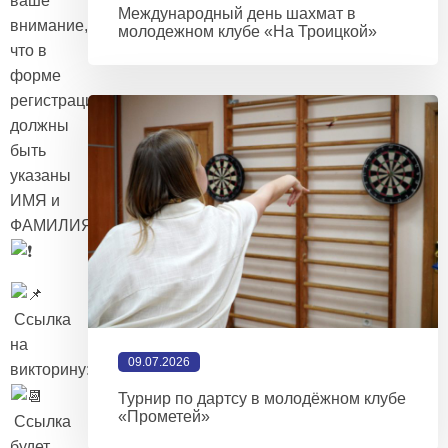
ваше
Международный день шахмат в
внимание,
молодежном клубе «На Троицкой»
что в
форме
регистрации
должны
быть
указаны
ИМЯ и
ФАМИЛИЯ
Ссылка
на
09.07.2026
викторину:
https://onlinetestpad.com/lgtvwzfsc6zay
Турнир по дартсу в молодёжном клубе
«Прометей»
Ссылка
будет