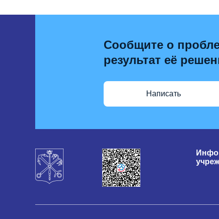
Сообщите о пробле
результат её решен
Написать
Инфо
учре