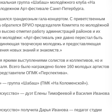
ыкальная группа «Шабаш» молодёжного клуба «На
олодежном Арт-фестивале Санкт-Петербурга.
ршился грандиозным гала-концертом. С приветственным
та обратился ВРИО председателя Комитета по молодёжной
н высоко отметил работу администраций районов и их
я молодёжи: «Арт-фестиваль уже давно перестал быть
бьединяющая творческую молодежь и предоставляющая
ения новых знаний и знакомств.»
я яркими выступлениями солистов и коллективов, но и
валя. Всего было награждено более 160 молодых артистов
представители ОПМК «Перспектива».
о» — группа «Шабаш» (ПМК «На Коломенской»).
 искусство» — дуэт Елены Тимофеевой и Василия Иванова
скусство» получила Дарья Иванова — педагог студии