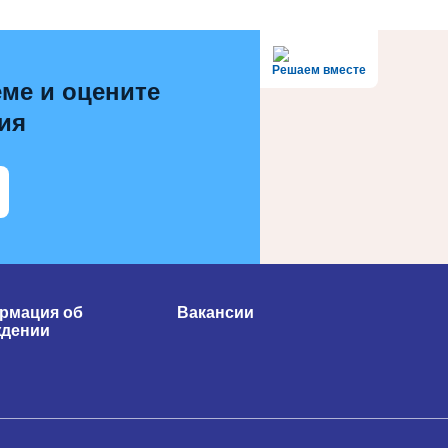
Решаем вместе
ме и оцените
ия
рмация об
Вакансии
ждении