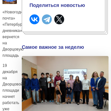
Поделиться новостью
«Новогодняя
почта»
«Петербургского
дневника»
вернется
на
Самое важное за неделю
Дворцовую
площадь
19
декабря
на
Дворцовой
площади
начнет
работать
уже