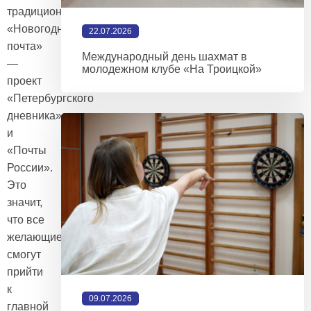
традиционная
«Новогодняя
22.07.2026
почта»
Международный день шахмат в
—
молодежном клубе «На Троицкой»
проект
«Петербургского
дневника»
и
«Почты
России».
Это
значит,
что все
желающие
смогут
прийти
к
09.07.2026
главной