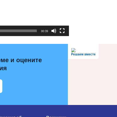
00:39
Решаем вместе
ме и оцените
ия