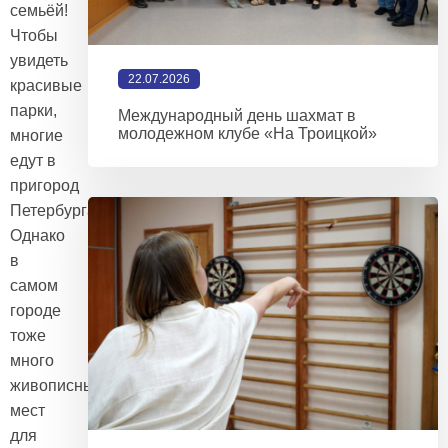
семьёй!
Чтобы
увидеть
22.07.2026
красивые
парки,
Международный день шахмат в
молодежном клубе «На Троицкой»
многие
едут в
пригород
Петербурга.
Однако
в
самом
городе
тоже
много
живописных
мест
для