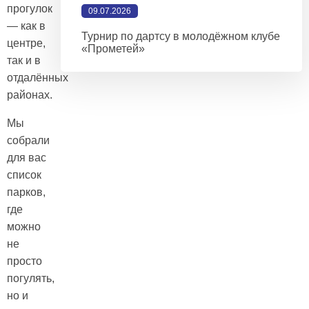
прогулок
09.07.2026
— как в
Турнир по дартсу в молодёжном клубе
центре,
«Прометей»
так и в
отдалённых
районах.
Мы
собрали
для вас
список
парков,
где
можно
не
просто
погулять,
но и