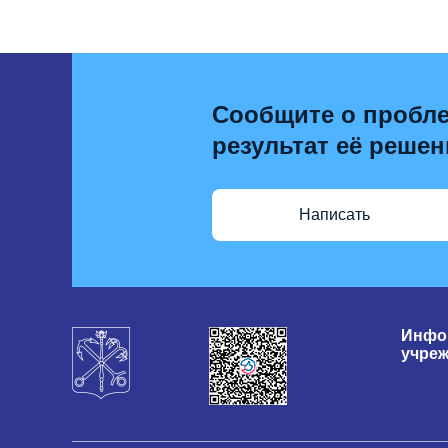
Сообщите о пробле
результат её решен
Написать
Инфо
учре