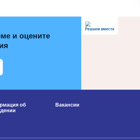
Решаем вместе
ме и оцените
ия
рмация об
Вакансии
ждении