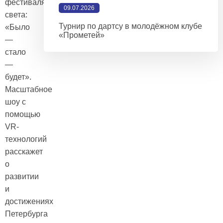
фестиваля
09.07.2026
света:
Турнир по дартсу в молодёжном клубе
«Было
«Прометей»
—
стало
—
будет».
Масштабное
шоу с
помощью
VR-
технологий
расскажет
о
развитии
и
достижениях
Петербурга