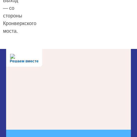
Выход
— со
стороны
Кронверкского
моста.
Решаем вместе