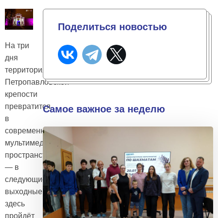
Поделиться новостью
На три
дня
территория
Петропавловской
крепости
превратится
Самое важное за неделю
в
современное
мультимедийное
пространство
— в
следующие
выходные
здесь
пройдёт