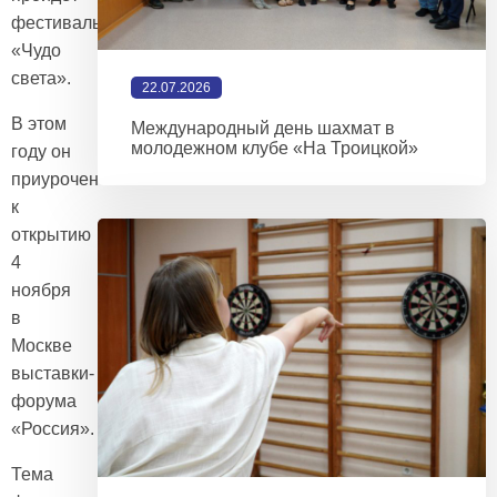
фестиваль
«Чудо
света».
22.07.2026
В этом
Международный день шахмат в
молодежном клубе «На Троицкой»
году он
приурочен
к
открытию
4
ноября
в
Москве
выставки-
форума
«Россия».
Тема