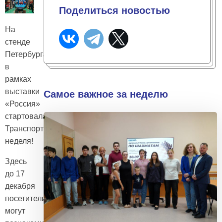
Поделиться новостью
На
стенде
Петербурга
в
рамках
выставки
Самое важное за неделю
«Россия»
стартовала
Транспортная
неделя!
Здесь
до 17
декабря
посетители
могут