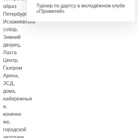
Турнир по дартсу в молодёжном клубе
образ
«Прометей»
Петербурга:
Исаакиевский
собор,
Зимний
дворец,
Лахта
Центр,
Газпром
Арена,
ЗСД,
дома,
набережные
и,
конечно
же,
городской
автопарк