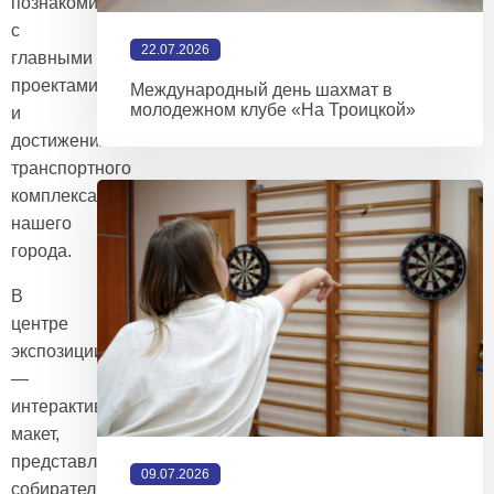
познакомиться
с
22.07.2026
главными
проектами
Международный день шахмат в
молодежном клубе «На Троицкой»
и
достижениями
транспортного
комплекса
нашего
города.
В
центре
экспозиции
—
интерактивный
макет,
представляющий
09.07.2026
собирательный