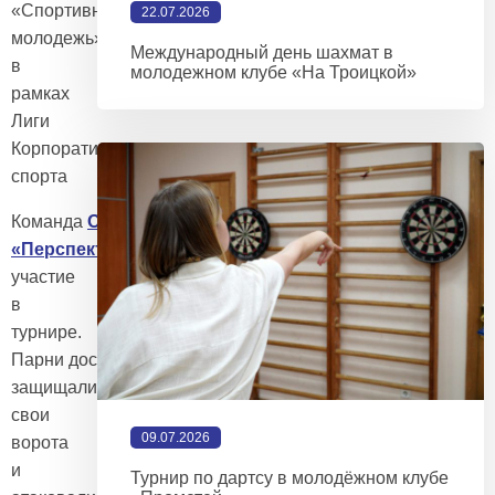
«Спортивная
22.07.2026
молодежь»
Международный день шахмат в
в
молодежном клубе «На Троицкой»
рамках
Лиги
Корпоративного
спорта
Команда
ОПМК
«Перспектива»
приняла
участие
в
турнире.
Парни достойно
защищали
свои
09.07.2026
ворота
и
Турнир по дартсу в молодёжном клубе