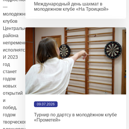
Международный день шахмат в
—
молодежном клубе «На Троицкой»
молодежных
клубов
Центрального
района
непременно
исполнятся!
И 2023
год
станет
годом
новых
открытий
и
09.07.2026
побед,
годом
Турнир по дартсу в молодёжном клубе
«Прометей»
творческого