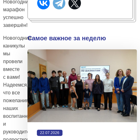
Новогодний
марафон
успешно
завершён!
Самое важное за неделю
Новогодние
каникулы
мы
провели
вместе
с вами!
Надеемся,
что все
пожелания
наших
воспитанников
и
руководителей
22.07.2026
подростково