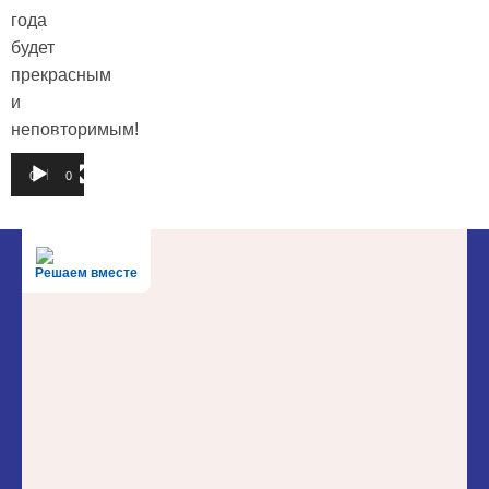
года
будет
прекрасным
и
неповторимым!
Видеоплеер
00:00
00:36
Решаем вместе