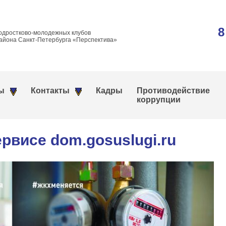
8
одростково-молодежных клубов
айона Санкт-Петербурга «Перспектива»
ы
Контакты
Кадры
Противодействие
коррупции
рвисе dom.gosuslugi.ru