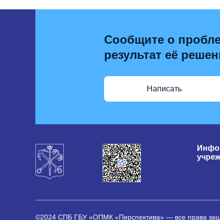
Сообщите о пробле
результат её решен
Написать
Инфо
учре
©2024 СПБ ГБУ «ОПМК «Перспектива» — все права з