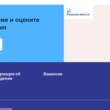
Решаем вместе
ме и оцените
ия
рмация об
Вакансии
ждении
ащищены