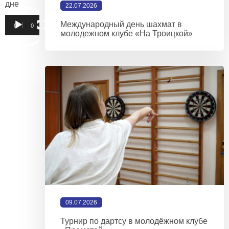
дне
22.07.2026
Видеоплеер
Международный день шахмат в
00:00
00:18
молодежном клубе «На Троицкой»
09.07.2026
Турнир по дартсу в молодёжном клубе