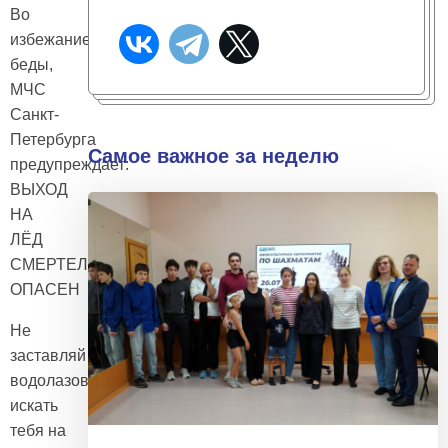
Во
избежание
беды,
МЧС
Санкт-
Петербурга
Самое важное за неделю
предупреждает:
ВЫХОД
НА
ЛЁД
СМЕРТЕЛЬНО
ОПАСЕН
Не
заставляй
водолазов
искать
тебя на