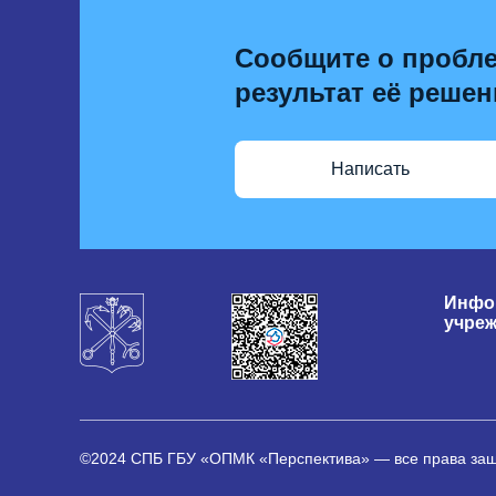
Сообщите о пробле
результат её решен
Написать
Инфо
учре
©2024 СПБ ГБУ «ОПМК «Перспектива» — все права з