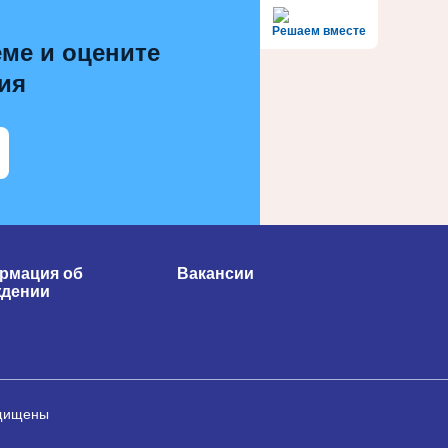
Решаем вместе
ме и оцените
ия
рмация об
Вакансии
ждении
ащищены