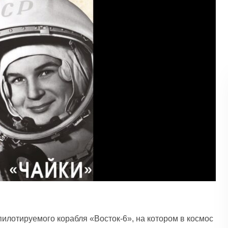
 пилотируемого корабля «Восток-6», на котором в космос